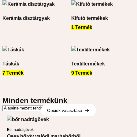
Kerámia dísztárgyak
Kifutó termékek
1 Termék
Táskák
Textiltermékek
7 Termék
9 Termék
Minden termékünk
Opciók választása
Opciók választása
Bőr nadrágövek
Osea bőröv valódi marhabőrből