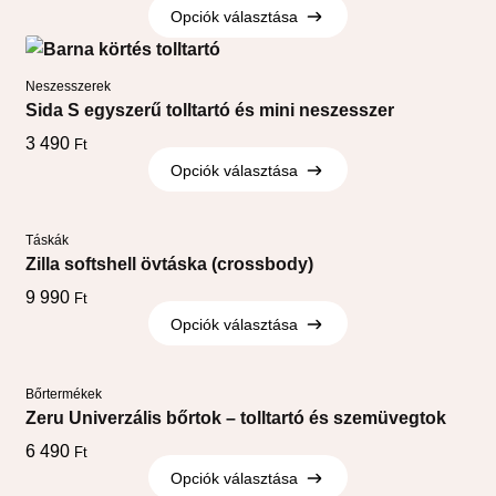
Opciók választása
Opciók választása
Neszesszerek
Sida S egyszerű tolltartó és mini neszesszer
3 490
Ft
Opciók választása
Opciók választása
Táskák
Zilla softshell övtáska (crossbody)
9 990
Ft
Opciók választása
Opciók választása
Bőrtermékek
Zeru Univerzális bőrtok – tolltartó és szemüvegtok
6 490
Ft
Opciók választása