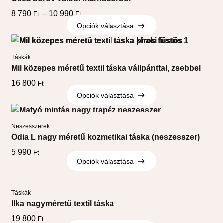
8 790
–
10 990
Ft
Ft
Opciók választása
Opciók választása
Táskák
Mil közepes méretű textil táska vállpánttal, zsebbel
16 800
Ft
Opciók választása
Opciók választása
Neszesszerek
Odia L nagy méretű kozmetikai táska (neszesszer)
5 990
Ft
Opciók választása
Opciók választása
Táskák
Ilka nagyméretű textil táska
19 800
Ft