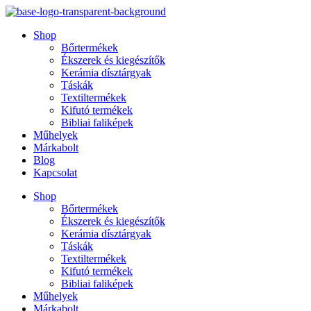
Ugrás
a
Shop
tartalomhoz
Bőrtermékek
Ékszerek és kiegészítők
Kerámia dísztárgyak
Táskák
Textiltermékek
Kifutó termékek
Bibliai faliképek
Műhelyek
Márkabolt
Blog
Kapcsolat
Shop
Bőrtermékek
Ékszerek és kiegészítők
Kerámia dísztárgyak
Táskák
Textiltermékek
Kifutó termékek
Bibliai faliképek
Műhelyek
Márkabolt