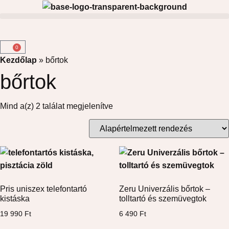
0
Kezdőlap
»
bőrtok
bőrtok
Mind a(z) 2 találat megjelenítve
Pris uniszex telefontartó
Zeru Univerzális bőrtok –
kistáska
tolltartó és szemüvegtok
19 990
Ft
6 490
Ft