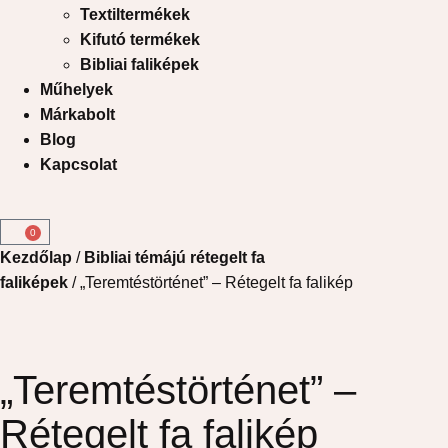
Textiltermékek
Kifutó termékek
Bibliai faliképek
Műhelyek
Márkabolt
Blog
Kapcsolat
0
Kezdőlap
/
Bibliai témájú rétegelt fa
faliképek
/ „Teremtéstörténet” – Rétegelt fa falikép
„Teremtéstörténet” –
Rétegelt fa falikép