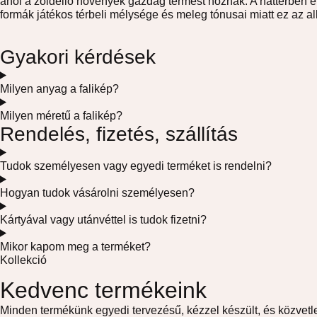
ahol a zöldellő növények gazdag termést hoznak. A háttérben el
formák játékos térbeli mélysége és meleg tónusai miatt ez az 
Gyakori kérdések
Milyen anyag a falikép?
Milyen méretű a falikép?
Rendelés, fizetés, szállítás
Tudok személyesen vagy egyedi terméket is rendelni?
Hogyan tudok vásárolni személyesen?
Kártyával vagy utánvéttel is tudok fizetni?
Mikor kapom meg a terméket?
Kollekció
Kedvenc termékeink
Minden termékünk egyedi tervezésű, kézzel készült, és közvetl