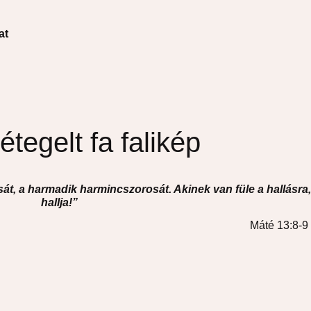
at
tegelt fa falikép
sát, a harmadik harmincszorosát. Akinek van füle a hallásra,
hallja!”
Máté 13:8-9