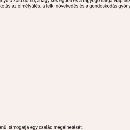
nyúló zöld domb, a lágy kék égbolt és a ragyogó sárga Nap tisz
alkotás az elmélyülés, a lelki növekedés és a gondoskodás gyö
enül támogatja egy család megélhetését.