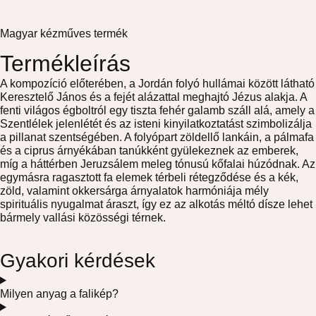
Magyar kézműves termék
Termékleírás
A kompozíció előterében, a Jordán folyó hullámai között látható
Keresztelő János és a fejét alázattal meghajtó Jézus alakja. A
fenti világos égboltról egy tiszta fehér galamb száll alá, amely a
Szentlélek jelenlétét és az isteni kinyilatkoztatást szimbolizálja
a pillanat szentségében. A folyópart zöldellő lankáin, a pálmafa
és a ciprus árnyékában tanúkként gyülekeznek az emberek,
míg a háttérben Jeruzsálem meleg tónusú kőfalai húzódnak. Az
egymásra ragasztott fa elemek térbeli rétegződése és a kék,
zöld, valamint okkersárga árnyalatok harmóniája mély
spirituális nyugalmat áraszt, így ez az alkotás méltó dísze lehet
bármely vallási közösségi térnek.
Gyakori kérdések
Milyen anyag a falikép?