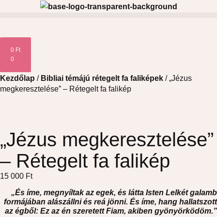
0
Ft
0
Kezdőlap
/
Bibliai témájú rétegelt fa faliképek
/ „Jézus
megkeresztelése” – Rétegelt fa falikép
„Jézus megkeresztelése”
– Rétegelt fa falikép
15 000
Ft
„És íme, megnyíltak az egek, és látta Isten Lelkét galamb
formájában alászállni és reá jönni. És íme, hang hallatszott
az égből: Ez az én szeretett Fiam, akiben gyönyörködöm.”