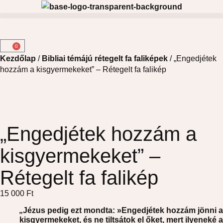
0
Kezdőlap
/
Bibliai témájú rétegelt fa faliképek
/ „Engedjétek
hozzám a kisgyermekeket” – Rétegelt fa falikép
„Engedjétek hozzám a
kisgyermekeket” –
Rétegelt fa falikép
15 000
Ft
„
J
ézus pedig ezt mondta:
»
Engedjétek hozzám jönni a
kisgyermekeket, és ne tiltsátok el őket, mert ilyeneké a