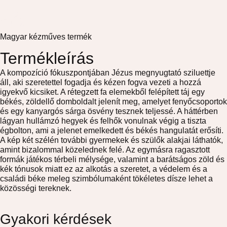
Magyar kézműves termék
Termékleírás
A kompozíció fókuszpontjában Jézus megnyugtató sziluettje
áll, aki szeretettel fogadja és kézen fogva vezeti a hozzá
igyekvő kicsiket. A rétegzett fa elemekből felépített táj egy
békés, zöldellő domboldalt jelenít meg, amelyet fenyőcsoportok
és egy kanyargós sárga ösvény tesznek teljessé. A háttérben
lágyan hullámzó hegyek
és
felhők vonulnak végig a tiszta
égbolton, ami a jelenet emelkedett és békés hangulatát erősíti.
A kép két szélén további gyermekek és szülők alakjai láthatók,
amint bizalommal közelednek felé. Az egymásra ragasztott
formák játékos térbeli mélysége, valamint a barátságos zöld és
kék tónusok miatt ez az alkotás a szeretet, a védelem és a
családi béke meleg szimbólumaként tökéletes dísze lehet
a
közösségi tereknek.
Gyakori kérdések