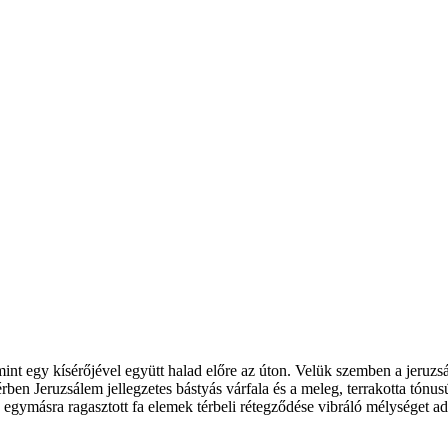
 amint egy kísérőjével együtt halad előre az úton. Velük szemben a jeru
ben Jeruzsálem jellegzetes bástyás várfala és a meleg, terrakotta tónus
 egymásra ragasztott fa elemek térbeli rétegződése vibráló mélységet ad