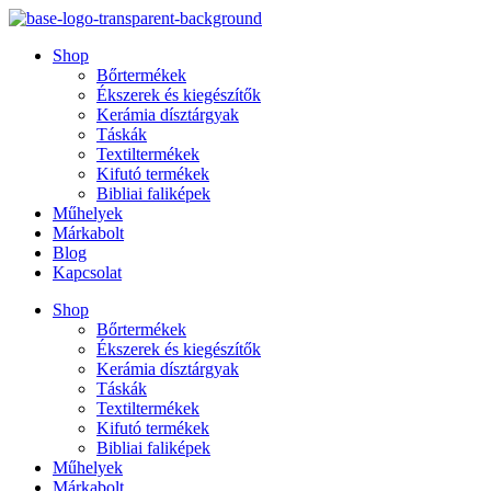
Ugrás
a
Shop
tartalomhoz
Bőrtermékek
Ékszerek és kiegészítők
Kerámia dísztárgyak
Táskák
Textiltermékek
Kifutó termékek
Bibliai faliképek
Műhelyek
Márkabolt
Blog
Kapcsolat
Shop
Bőrtermékek
Ékszerek és kiegészítők
Kerámia dísztárgyak
Táskák
Textiltermékek
Kifutó termékek
Bibliai faliképek
Műhelyek
Márkabolt