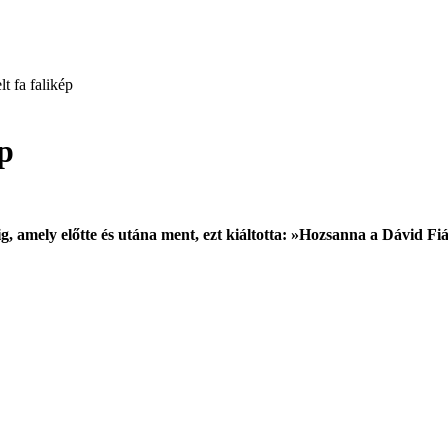
t fa falikép
ép
ig, amely előtte és utána ment, ezt kiáltotta: »Hozsanna a Dávid 