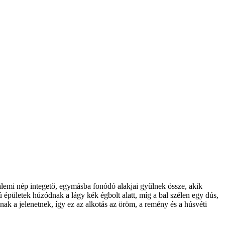
zsálemi nép integető, egymásba fonódó alakjai gyűlnek össze, akik
ú épületek húzódnak a lágy kék égbolt alatt, míg a bal szélen egy dús,
nak a jelenetnek, így ez az alkotás az öröm, a remény és a húsvéti