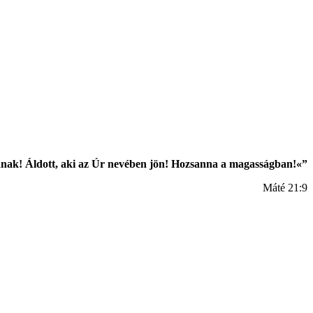
Fiának! Áldott, aki az Úr nevében jön! Hozsanna a magasságban!«”
Máté 21:9