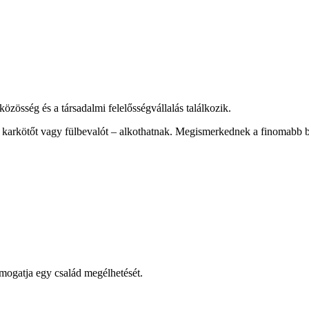
közösség és a társadalmi felelősségvállalás találkozik.
l karkötőt vagy fülbevalót – alkothatnak. Megismerkednek a finomabb b
mogatja egy család megélhetését.