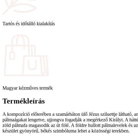
Tartós és időtálló kialakítás
Magyar kézműves termék
Termékleírás
A kompozíció előterében a szamárháton ülő Jézus
sziluettje látható,
pálmaágakat lengetve, ujjongva fogadják a megérkező Királyt. A háttér
zöld pálmafa magasodik az út fölé. A földre hullott pálmalevelek és az
készület gyönyörű, békés szimbóluma lehet
a közösségi terekben
.