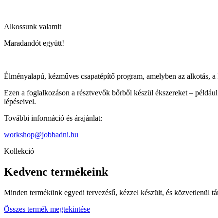
Alkossunk valamit
Maradandót együtt!
Élményalapú, kézműves
csapatépítő program
, amelyben az alkotás, a 
Ezen a foglalkozáson a résztvevők bőrből készül ékszereket – példáu
lépéseivel.
További információ és árajánlat:
workshop@jobbadni.hu
Kollekció
Kedvenc termékeink
Minden termékünk egyedi tervezésű, kézzel készült, és közvetlenül tá
Összes termék megtekintése