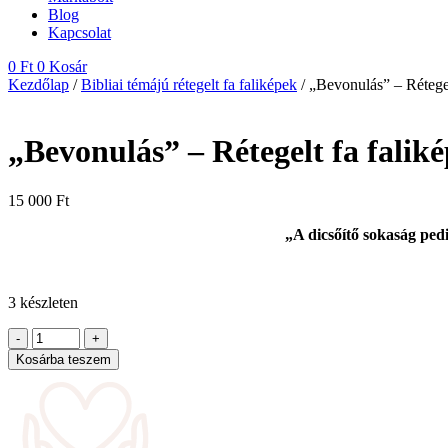
Blog
Kapcsolat
0
Ft
0
Kosár
Kezdőlap
/
Bibliai témájú rétegelt fa faliképek
/ „Bevonulás” – Rétegel
„Bevonulás” – Rétegelt fa falik
15 000
Ft
„A dicsőítő sokaság ped
3 készleten
"Bevonulás"
-
+
–
Kosárba teszem
Rétegelt
fa
falikép
mennyiség