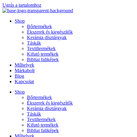
Ugrás a tartalomhoz
Shop
Bőrtermékek
Ékszerek és kiegészítők
Kerámia dísztárgyak
Táskák
Textiltermékek
Kifutó termékek
Bibliai faliképek
Műhelyek
Márkabolt
Blog
Kapcsolat
Shop
Bőrtermékek
Ékszerek és kiegészítők
Kerámia dísztárgyak
Táskák
Textiltermékek
Kifutó termékek
Bibliai faliképek
Műhelyek