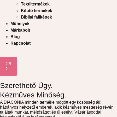
Textiltermékek
Kifutó termékek
Bibliai faliképek
Műhelyek
Márkabolt
Blog
Kapcsolat
0
Ft
0
Szerethető Ügy.
Kézműves Minőség.
A DIACONIA minden terméke mögött egy közösség áll:
hátrányos helyzetű emberek, akik kézműves mesterség révén
találtak munkát, méltóságot és új esélyt. Vásárlásoddal