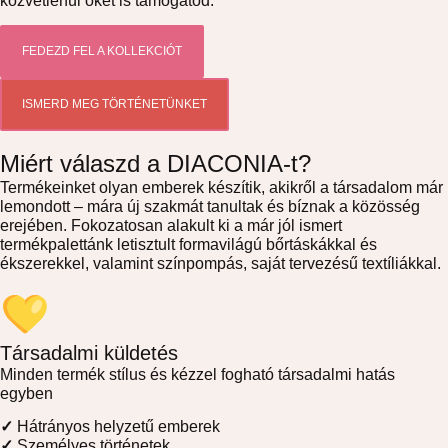
közvetlenül őket is támogatod.
FEDEZD FEL A KOLLEKCIÓT
ISMERD MEG TÖRTÉNETÜNKET
Miért válaszd a DIACONIA-t?
Termékeinket olyan emberek készítik, akikről a társadalom már
lemondott – mára új szakmát tanultak és bíznak a közösség
erejében. Fokozatosan alakult ki a már jól ismert
termékpalettánk letisztult formavilágú bőrtáskákkal és
ékszerekkel, valamint színpompás, saját tervezésű textíliákkal.
Társadalmi küldetés
Minden termék stílus és kézzel fogható társadalmi hatás
egyben
✓
Hátrányos helyzetű emberek
✓
Személyes történetek