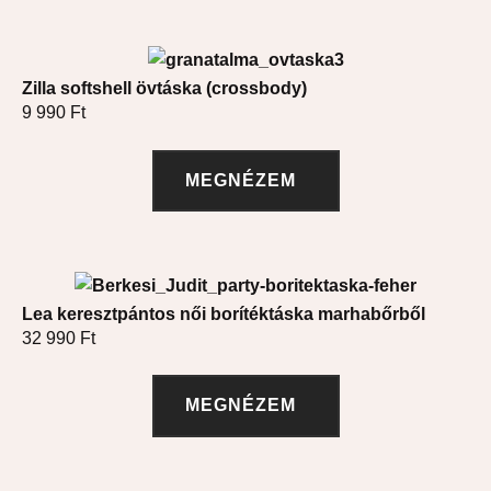
Zilla softshell övtáska (crossbody)
9 990
Ft
MEGNÉZEM
Lea keresztpántos női borítéktáska marhabőrből
32 990
Ft
MEGNÉZEM