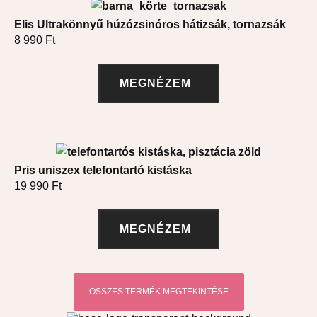
Elis Ultrakönnyű húzózsinóros hátizsák, tornazsák
8 990
Ft
MEGNÉZEM
Pris uniszex telefontartó kistáska
19 990
Ft
MEGNÉZEM
ÖSSZES TERMÉK MEGTEKINTÉSE