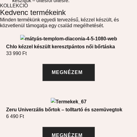
készítjük – öltésről öltésre.
KOLLEKCIÓ
Kedvenc termékeink
Minden termékünk egyedi tervezésű, kézzel készült, és
közvetlenül támogatja egy család megélhetését.
Chlo kézzel készült keresztpántos női bőrtáska
33 990
Ft
MEGNÉZEM
Zeru Univerzális bőrtok – tolltartó és szemüvegtok
6 490
Ft
MEGNÉZEM