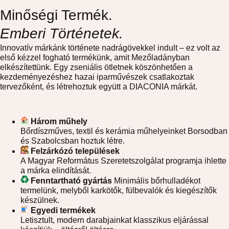
Minőségi Termék.
Emberi Történetek.
Innovatív márkánk története nadrágövekkel indult – ez volt az
első kézzel fogható termékünk, amit Mezőladányban
elkészítettünk. Egy zseniális ötletnek köszönhetően a
kezdeményezéshez hazai iparművészek csatlakoztak
tervezőként, és létrehoztuk együtt a DIACONIA márkát.
Három műhely
Bőrdíszműves, textil és kerámia műhelyeinket Borsodban
és Szabolcsban hoztuk létre.
Felzárkózó települések
A Magyar Református Szeretetszolgálat programja ihlette
a márka elindítását.
Fenntartható gyártás
Minimális bőrhulladékot
termelünk, melyből karkötők, fülbevalók és kiegészítők
készülnek.
Egyedi termékek
Letisztult, modern darabjainkat klasszikus eljárással