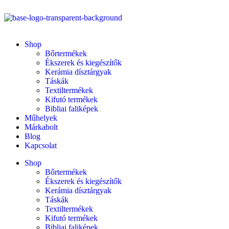
Shop
Bőrtermékek
Ékszerek és kiegészítők
Kerámia dísztárgyak
Táskák
Textiltermékek
Kifutó termékek
Bibliai faliképek
Műhelyek
Márkabolt
Blog
Kapcsolat
Shop
Bőrtermékek
Ékszerek és kiegészítők
Kerámia dísztárgyak
Táskák
Textiltermékek
Kifutó termékek
Bibliai faliképek