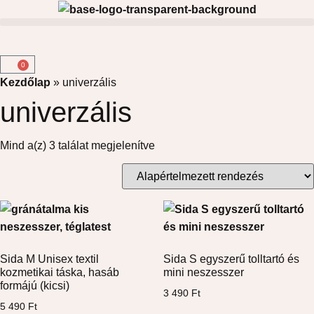
0
Kezdőlap
»
univerzális
univerzális
Mind a(z) 3 találat megjelenítve
Sida M Unisex textil
Sida S egyszerű tolltartó és
kozmetikai táska, hasáb
mini neszesszer
formájú (kicsi)
3 490
Ft
5 490
Ft