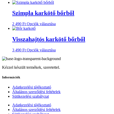
a
változatok
terméknek
a
több
Szimpla karkötő bőrből
termékoldalon
variációja
választhatók
van.
ki
Ennek
2 490
Ft
Opciók választása
A
a
változatok
terméknek
a
több
Visszahajtós karkötő bőrből
termékoldalon
variációja
választhatók
van.
ki
Ennek
3 490
Ft
Opciók választása
A
a
változatok
terméknek
a
több
termékoldalon
Kézzel készült termékek, szeretettel.
variációja
választhatók
van.
ki
A
Információk
változatok
a
Adatkezelési tájékoztató
termékoldalon
Általános szerződési feltételek
választhatók
Sütikezelési szabályzat
ki
Adatkezelési tájékoztató
Általános szerződési feltételek