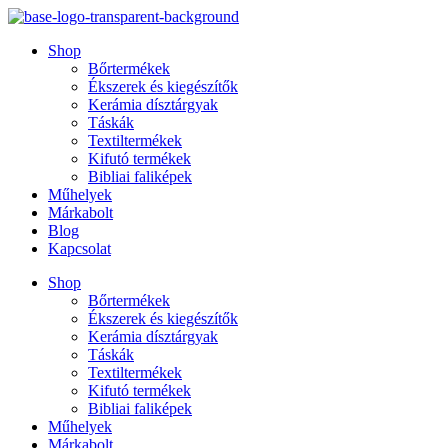
Ugrás
a
Shop
tartalomhoz
Bőrtermékek
Ékszerek és kiegészítők
Kerámia dísztárgyak
Táskák
Textiltermékek
Kifutó termékek
Bibliai faliképek
Műhelyek
Márkabolt
Blog
Kapcsolat
Shop
Bőrtermékek
Ékszerek és kiegészítők
Kerámia dísztárgyak
Táskák
Textiltermékek
Kifutó termékek
Bibliai faliképek
Műhelyek
Márkabolt