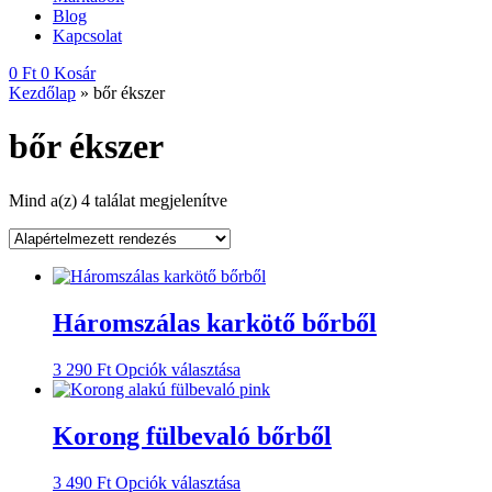
Blog
Kapcsolat
0
Ft
0
Kosár
Kezdőlap
»
bőr ékszer
bőr ékszer
Mind a(z) 4 találat megjelenítve
Háromszálas karkötő bőrből
Ennek
3 290
Ft
Opciók választása
a
terméknek
több
Korong fülbevaló bőrből
variációja
van.
Ennek
3 490
Ft
Opciók választása
A